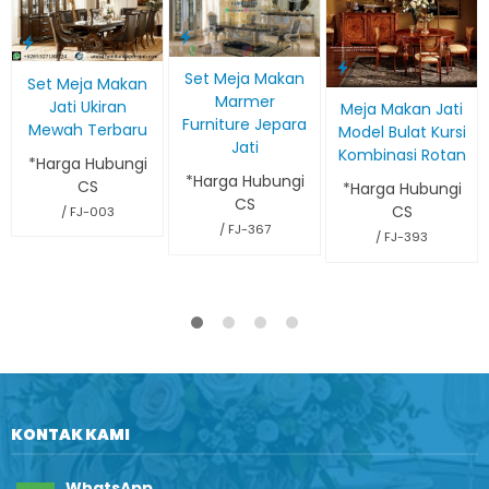
Set Meja Makan
Set Meja Makan
Marmer
Jati Ukiran
Meja Makan Jati
Furniture Jepara
Mewah Terbaru
Model Bulat Kursi
Jati
Kombinasi Rotan
*Harga Hubungi
*Harga Hubungi
CS
*Harga Hubungi
CS
CS
/ FJ-003
/ FJ-367
/ FJ-393
KONTAK KAMI
WhatsApp