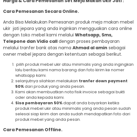
Harga & Cara Pemesanan Set Meja Makan Ukir Jati :
Cara Pemesanan Secara Online.
Anda Bisa Melakukan Pemesanan produk meja makan mebel
ukir jati jepara yang anda inginkan mengguakan cara online
dengan toko mebel kami melalui
Whatsapp, Sms,
Telepone dan Vidio call
dengan proses pembayaran
melalui tranfer bank atas nama
A
hmad al amin
sebagai
owner mebel jepara dengan ketentuan sebagai berikut.
pilih produk mebel ukir atau minimalis yang anda ingingkan
lalu beritau kami nama barang dan foto kirim ke nomer
whatsapp kami.
selanjutnya silahkan melakukan
tranfer down payment
50%
dari produk yang anda pesan.
Kami akan membuatkan nota fisik invoice sebagai bukti
oder anda kepada kami.
Sisa pembayaran 50%
dapat anda bayarkan ketika
produk mebel ukir atau minimalis yang anda pesan sudah
selesai siap kirim dan anda sudah mendapatkan foto dari
produk mebel yang anda pesan.
Cara Pemesanan Offline.