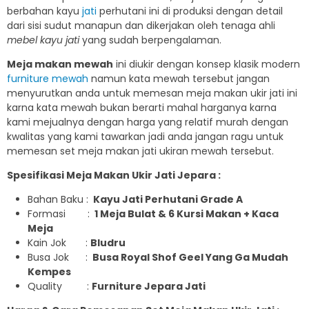
berbahan kayu
jati
perhutani ini di produksi dengan detail
dari sisi sudut manapun dan dikerjakan oleh tenaga ahli
mebel kayu jati
yang sudah berpengalaman.
Meja makan mewah
ini diukir dengan konsep klasik modern
furniture mewah
namun kata mewah tersebut jangan
menyurutkan anda untuk memesan meja makan ukir jati ini
karna kata mewah bukan berarti mahal harganya karna
kami mejualnya dengan harga yang relatif murah dengan
kwalitas yang kami tawarkan jadi anda jangan ragu untuk
memesan set meja makan jati ukiran mewah tersebut.
Spesifikasi Meja Makan Ukir Jati Jepara :
Bahan Baku :
Kayu Jati Perhutani Grade A
Formasi :
1 Meja Bulat & 6 Kursi Makan + Kaca
Meja
Kain Jok :
Bludru
Busa Jok :
Busa Royal Shof Geel Yang Ga Mudah
Kempes
Quality :
Furniture Jepara Jati