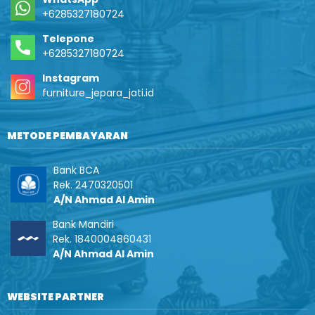
+6285327180724
Telepone
+6285327180724
Instagram
furniture_jepara_jati.id
METODE PEMBAYARAN
Bank BCA
Rek. 2470320501
A/N Ahmad Al Amin
Bank Mandiri
Rek. 1840004860431
A/N Ahmad Al Amin
WEBSITE PARTNER