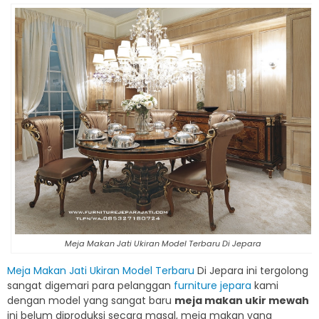
Meja Makan Jati Ukiran Model Terbaru Di Jepara
Meja Makan Jati Ukiran Model Terbaru
Di Jepara ini tergolong
sangat digemari para pelanggan
furniture jepara
kami
dengan model yang sangat baru
meja makan ukir mewah
ini belum diproduksi secara masal, meja makan yang