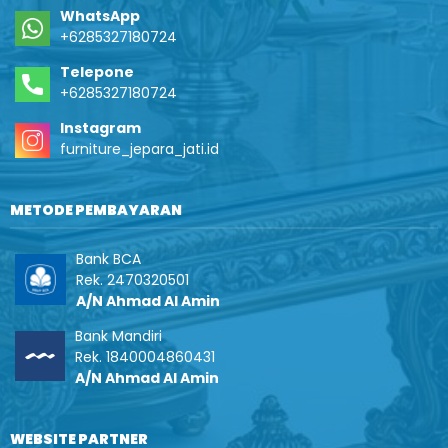
WhatsApp
+6285327180724
Telepone
+6285327180724
Instagram
furniture_jepara_jati.id
METODE PEMBAYARAN
Bank BCA
Rek. 2470320501
A/N Ahmad Al Amin
Bank Mandiri
Rek. 1840004860431
A/N Ahmad Al Amin
WEBSITE PARTNER