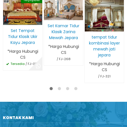
Terpopuler
Set Kamar Tidur
Set Tempat
Klasik Zarina
Tidur Klasik Ukir
tempat tidur
Mewah Jepara
Kayu Jepara
kombinasi layer
*Harga Hubungi
mewah jati
*Harga Hubungi
CS
jepara
CS
/ FJ-268
*Harga Hubungi
Tersedia
/ FJ-034
CS
/ FJ-321
KONTAK KAMI