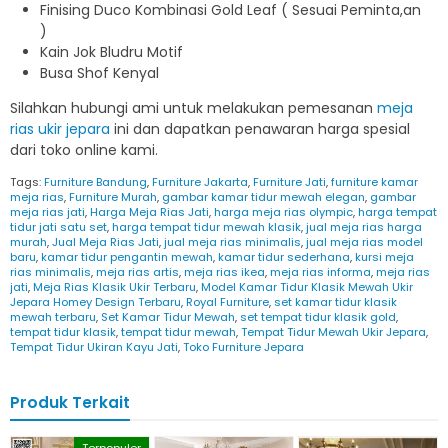
Finising Duco Kombinasi Gold Leaf ( Sesuai Peminta,an
)
Kain Jok Bludru Motif
Busa Shof Kenyal
Silahkan hubungi ami untuk melakukan pemesanan
meja
rias ukir jepara
ini dan dapatkan penawaran harga spesial
dari toko online kami.
Tags:
Furniture Bandung
,
Furniture Jakarta
,
Furniture Jati
,
furniture kamar
meja rias
,
Furniture Murah
,
gambar kamar tidur mewah elegan
,
gambar
meja rias jati
,
Harga Meja Rias Jati
,
harga meja rias olympic
,
harga tempat
tidur jati satu set
,
harga tempat tidur mewah klasik
,
jual meja rias harga
murah
,
Jual Meja Rias Jati
,
jual meja rias minimalis
,
jual meja rias model
baru
,
kamar tidur pengantin mewah
,
kamar tidur sederhana
,
kursi meja
rias minimalis
,
meja rias artis
,
meja rias ikea
,
meja rias informa
,
meja rias
jati
,
Meja Rias Klasik Ukir Terbaru
,
Model Kamar Tidur Klasik Mewah Ukir
Jepara Homey Design Terbaru
,
Royal Furniture
,
set kamar tidur klasik
mewah terbaru
,
Set Kamar Tidur Mewah
,
set tempat tidur klasik gold
,
tempat tidur klasik
,
tempat tidur mewah
,
Tempat Tidur Mewah Ukir Jepara
,
Tempat Tidur Ukiran Kayu Jati
,
Toko Furniture Jepara
Produk Terkait