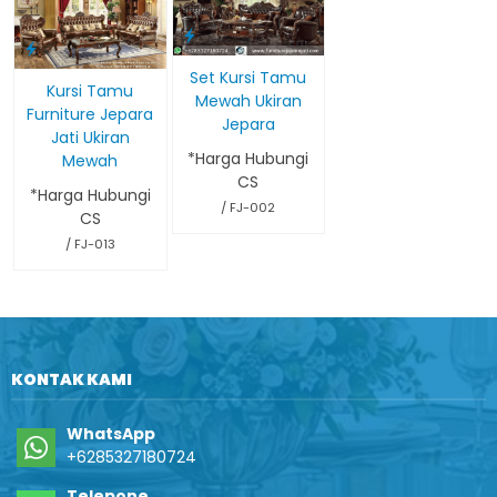
Set Kursi Tamu
Kursi Tamu
Mewah Ukiran
Furniture Jepara
Jepara
Jati Ukiran
*Harga Hubungi
Mewah
CS
*Harga Hubungi
/ FJ-002
CS
/ FJ-013
KONTAK KAMI
WhatsApp
+6285327180724
Telepone