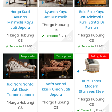
Harga Kursi
Ayunan Kayu
Bale Bale Kayu
Ayunan
Jati Minimalis
Jati Minimalis
Minimalis Kayu
Kursi Santai Di
*Harga Hubungi
Jati Jepara
Rumah
CS
*Harga Hubungi
*Harga Hubungi
Tersedia
/ FJ-528
CS
CS
Tersedia
/ FJ-529
Tersedia
/ FJ-517
Terpopuler
Terpopuler
Paling Laris
Kursi Teras
Sofa Santai
Jual Sofa Santai
Modern
Klasik Ukiran Jati
Jati Klasik
Stainlees Steel
Jepara
Terbaru Jepara
*Harga Hubungi
*Harga Hubungi
*Harga Hubungi
CS
CS
CS
Tersedia
/ FJ-435