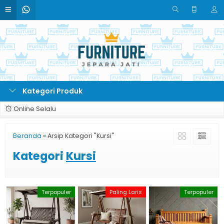
Kategori Produk
Online Selalu
Beranda
»
Arsip Kategori "Kursi"
Kategori
Kursi
Terpopuler
Paling Laris
Terpopuler