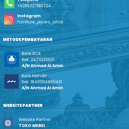
+6285327180724
Instagram
furniture_jepara_jati.id
METODE PEMBAYARAN
Bank BCA
Rek. 2470320501
A/N Ahmad Al Amin
Bank Mandiri
Rek. 1840004860431
A/N Ahmad Al Amin
WEBSITE PARTNER
Website Partner
TOKO MEBEL