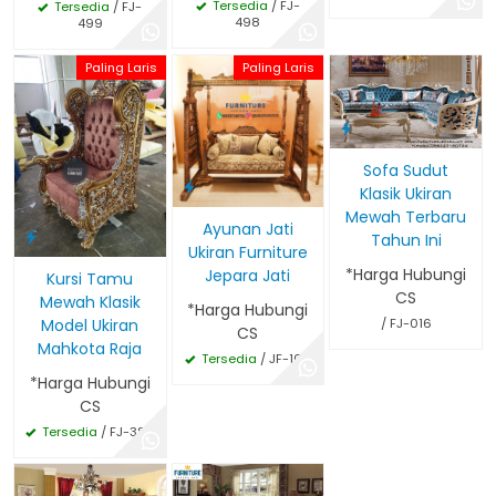
Tersedia
/ FJ-
Tersedia
/ FJ-
498
499
Paling Laris
Paling Laris
Sofa Sudut
Klasik Ukiran
Mewah Terbaru
Ayunan Jati
Tahun Ini
Ukiran Furniture
*Harga Hubungi
Jepara Jati
Kursi Tamu
CS
Mewah Klasik
*Harga Hubungi
/ FJ-016
Model Ukiran
CS
Mahkota Raja
Tersedia
/ JF-108
*Harga Hubungi
CS
Tersedia
/ FJ-383