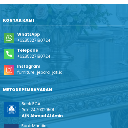
KONTAK KAMI
WhatsApp
+6285327180724
Telepone
+6285327180724
Instagram
furniture_jepara_jati.id
METODE PEMBAYARAN
Bank BCA
Rek. 2470320501
A/N Ahmad Al Amin
Bank Mandiri