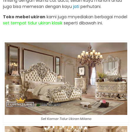
finising dengan warna cat duco, selain kayu mahoni anda
juga bisa memesan dengan kayu
jati
perhutani.
Toko mebel ukiran
kami juga mnyediakan berbagai model
set tempat tidur ukiran klasik
seperti dibawah ini.
Set Kamar Tidur Ukiran Milano