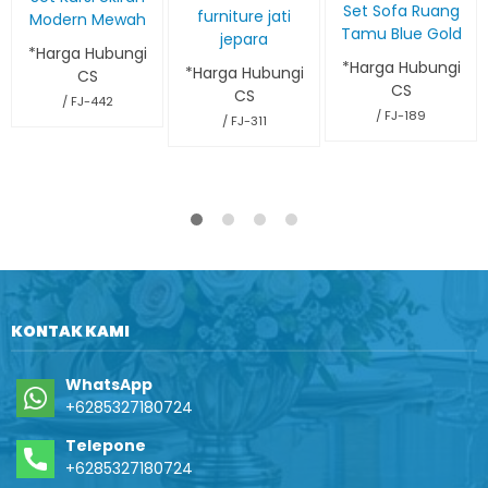
Set Sofa Ruang
furniture jati
Modern Mewah
Tamu Blue Gold
jepara
*Harga Hubungi
*Harga Hubungi
*Harga Hubungi
CS
CS
CS
/ FJ-442
/ FJ-189
/ FJ-311
KONTAK KAMI
WhatsApp
+6285327180724
Telepone
+6285327180724