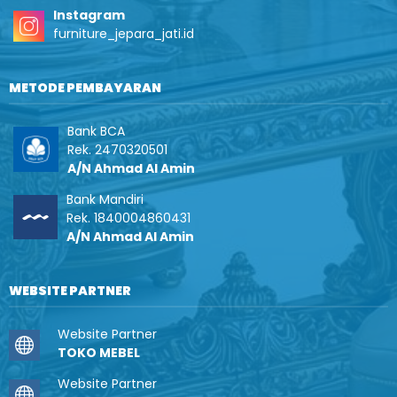
Instagram
furniture_jepara_jati.id
METODE PEMBAYARAN
Bank BCA
Rek. 2470320501
A/N Ahmad Al Amin
Bank Mandiri
Rek. 1840004860431
A/N Ahmad Al Amin
WEBSITE PARTNER
Website Partner
TOKO MEBEL
Website Partner