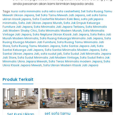
anda pesanan akan kami kirimkan kepada anda.
Tags:
kursi sofa minimalis sofa retro sofa cesterfield
,
Set Sofa Ruang Tamu
Mewah Ukiran Jepara
,
Set Sofa Tamu Mewah Jati Jepara
,
set sofa tamu
ukiran klasik jepara
,
Sofa Casterfile Modern Kaki Besi
,
sofa jati jepara
minimalis
,
Sofa Jati Ukiran Jepara Murah
,
Sofa Jok Empuk Keluarga
Furniture Jati Jepara
,
Sofa Minimalis Jati Jepara Terbaru
,
Sofa Minimalis
Jati Modern Shaby Chic
,
Sofa Minimalis Modern Murah
,
Sofa Minimalis
Vintage Jati Jepara
,
Sofa Neptune Ukiran Klasik Jati Jepara
,
Sofa Retro Jati
Murah Modern Minimalis
,
Sofa Ruang Keluarga Minimalis Jati Jepara
,
Sofa
Ruang Kluarga Modern Jati Furniture
,
Sofa Ruang Tamu Minimalis Jati
Store
,
Sofa Ruang Tamu Modern Jepara
,
Sofa Santai Jepara Jati
,
Sofa
Santai Keluarga Jati Jepara
,
Sofa Santai Minimalis Modern Jepara
,
Sofa
Santai Ukiran Jepara Jati
,
sofa sudut jati
,
Sofa Sudut Jati Minimalis Jepara
Jati Store
,
Sofa Sudut Minimalis Jati Modern Vintage
,
Sofa Sudut Retro Jok
Minimalis Ukira Jepara Mewah
,
Sofa Teras Minimalis modern Jepara
,
Sofa
Ukira Klasik Jepara Mewah
,
Sofa Ukiran Modern Klasik Jati Jepara
Produk Terkait
set sofa tamu
Set Kursi Ukiran