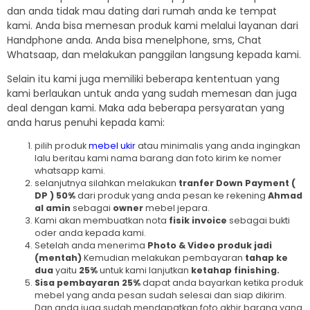
dan anda tidak mau dating dari rumah anda ke tempat
kami. Anda bisa memesan produk kami melalui layanan dari
Handphone anda. Anda bisa menelphone, sms, Chat
Whatsaap, dan melakukan panggilan langsung kepada kami.
Selain itu kami juga memiliki beberapa kententuan yang
kami berlaukan untuk anda yang sudah memesan dan juga
deal dengan kami. Maka ada beberapa persyaratan yang
anda harus penuhi kepada kami:
pilih produk
mebel ukir
atau minimalis yang anda ingingkan
lalu beritau kami nama barang dan foto kirim ke nomer
whatsapp kami.
selanjutnya silahkan melakukan
tranfer Down Payment (
DP ) 50%
dari produk yang anda pesan ke rekening
Ahmad
al amin
sebagai
owner
mebel jepara.
Kami akan membuatkan nota
fisik invoice
sebagai bukti
oder anda kepada kami.
Setelah anda menerima
Photo & Video produk jadi
(mentah)
Kemudian melakukan pembayaran
tahap ke
dua
yaitu
25%
untuk kami lanjutkan
ketahap finishing.
Sisa pembayaran
25%
dapat anda bayarkan ketika produk
mebel yang anda pesan sudah selesai dan siap dikirim.
Dan anda juga sudah mendapatkan foto akhir barang yang