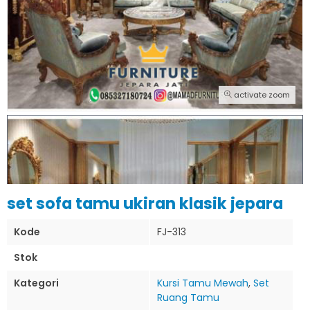
activate zoom
set sofa tamu ukiran klasik jepara
Kode
FJ-313
Stok
Kategori
Kursi Tamu Mewah
,
Set
Ruang Tamu