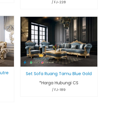
/ FJ-228
iutre
Set Sofa Ruang Tamu Blue Gold
*Harga Hubungi CS
/ FJ-189