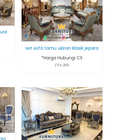
ture
set sofa tamu ukiran klasik jepara
*Harga Hubungi CS
/ FJ-313
ild