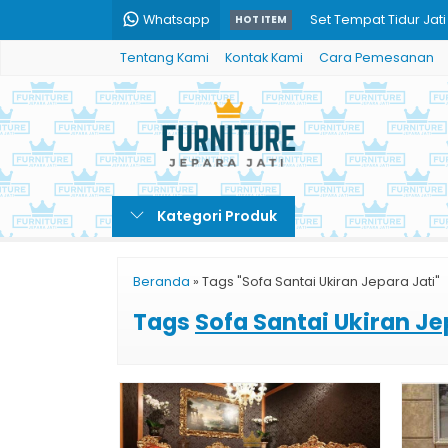
Whatsapp
Set Tempat Tidur Jat
HOT ITEM
Tentang Kami
Kontak Kami
Cara Pemesanan
Set Sofa Ruang Tamu
kursi santai backgro
Tempat Tidur Antonia 
Set Meja Makan Mewa
Kategori Produk
Jual Sofa Santai Jati
meja makan kombina
Beranda
»
Tags "Sofa Santai Ukiran Jepara Jati"
Tempat Tidur Mewah F
Tags
Sofa Santai Ukiran Je