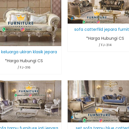
sofa catterfild jepara furni
*Harga Hubungi CS
/ FJ-314
 keluarga ukiran klasik jepara
*Harga Hubungi CS
/ FJ-316
set sofa tamu blue catterf
ofa tamu furniture jati jepara