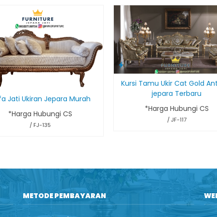
Kursi Tamu Ukir Cat Gold An
jepara Terbaru
fa Jati Ukiran Jepara Murah
*Harga Hubungi CS
*Harga Hubungi CS
/ JF-117
/ FJ-135
METODE PEMBAYARAN
WE