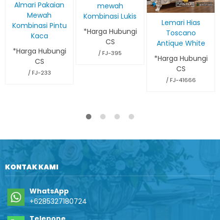
Almari Pakaian
mewah
Mewah
Kombinasi Lukis
Lemari Hias
Kombinasi Pintu
*Harga Hubungi
Toscano
Kaca
CS
Antique White
*Harga Hubungi
/ FJ-395
*Harga Hubungi
CS
CS
/ FJ-233
/ FJ-41666
KONTAK KAMI
WhatsApp
+6285327180724
Telepone