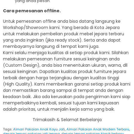
yang anda pesan.
Cara pemesanan offline.
Untuk pemesanan offline anda bisa datang langsung ke
Workshop/Showroom kami. Yang berada di Kota Jepara
untuk melakukan pembelian produk mebel jepara terbaru
yang anda inginkan (jika ready stock). Serta anda dapat
membayarnya langsung di tempat kami juga.
Kami selalu menjaga kualitas di setiap produk kami. Silahkan
melakukan pemesanan furniture sesuai keinginan anda
(Custom Design), anda bisa menentukan ukuran, warna, dll
sesuai keinginan. Dapatkan kualitas produk furniture jepara
terbaik dengan harga terjangkau dengan kualitas tinggi
(High Quality). Kami memberikan garansi setiap produk kami
dan memastikan barang sampai di tempat anda dengan
keadaan baik. Jika ada kerusakan pada pengiriman kami siap
memperbaikinya kembali, sesuai tujuan kami kepuasan
adalah prioritas, untuk menjalin kerja sama yang baik.
Trimakasih & Selamat Berbelanja
Tags:
Almari Pakaian Anak Kayu Jati
,
Almari Pakaian Anak Modern Terbaru
,
desain lemari pakaian jati jepara
,
desain lemari pakaian klasik terbaru
,