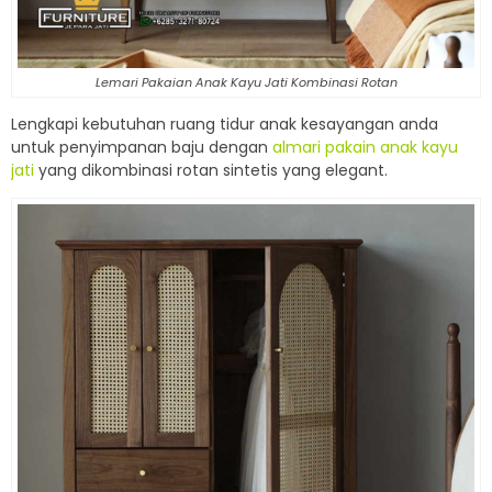
Lemari Pakaian Anak Kayu Jati Kombinasi Rotan
Lengkapi kebutuhan ruang tidur anak kesayangan anda
untuk penyimpanan baju dengan
almari pakain anak kayu
jati
yang dikombinasi rotan sintetis yang elegant.