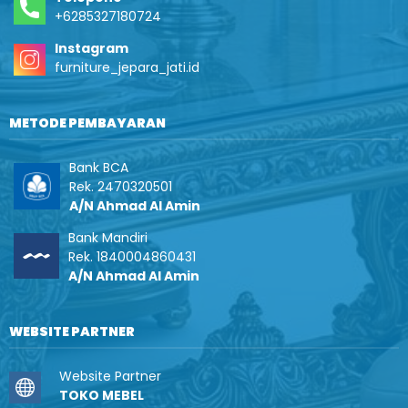
+6285327180724
Instagram
furniture_jepara_jati.id
METODE PEMBAYARAN
Bank BCA
Rek. 2470320501
A/N Ahmad Al Amin
Bank Mandiri
Rek. 1840004860431
A/N Ahmad Al Amin
WEBSITE PARTNER
Website Partner
TOKO MEBEL