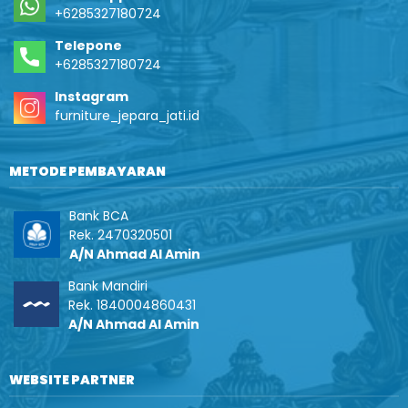
+6285327180724
Telepone
+6285327180724
Instagram
furniture_jepara_jati.id
METODE PEMBAYARAN
Bank BCA
Rek. 2470320501
A/N Ahmad Al Amin
Bank Mandiri
Rek. 1840004860431
A/N Ahmad Al Amin
WEBSITE PARTNER