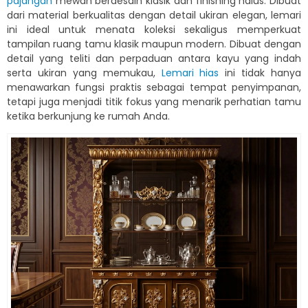
pajangan
mewah berdesain klasik dan finishing halus. Dibuat
dari material berkualitas dengan detail ukiran elegan, lemari
ini ideal untuk menata koleksi sekaligus memperkuat
tampilan ruang tamu klasik maupun modern. Dibuat dengan
detail yang teliti dan perpaduan antara kayu yang indah
serta ukiran yang memukau,
Lemari hias
ini tidak hanya
menawarkan fungsi praktis sebagai tempat penyimpanan,
tetapi juga menjadi titik fokus yang menarik perhatian tamu
ketika berkunjung ke rumah Anda.