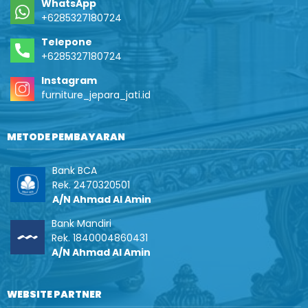
WhatsApp
+6285327180724
Telepone
+6285327180724
Instagram
furniture_jepara_jati.id
METODE PEMBAYARAN
Bank BCA
Rek. 2470320501
A/N Ahmad Al Amin
Bank Mandiri
Rek. 1840004860431
A/N Ahmad Al Amin
WEBSITE PARTNER