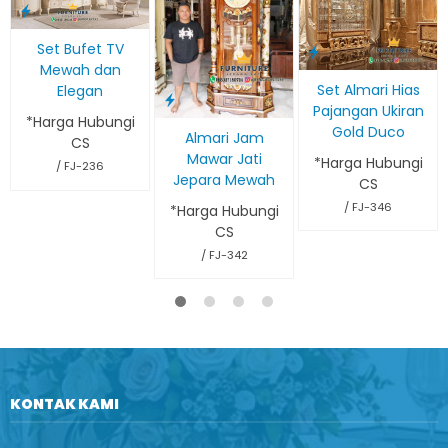
Set Bufet TV
Mewah dan
Set Almari Hias
Elegan
Pajangan Ukiran
*Harga Hubungi
Gold Duco
Almari Jam
CS
Mawar Jati
*Harga Hubungi
/ FJ-236
Jepara Mewah
CS
/ FJ-346
*Harga Hubungi
CS
/ FJ-342
KONTAK KAMI