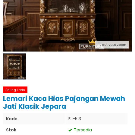
activate zoom
Paling Laris
Lemari Kaca Hias Pajangan Mewah
Jati Klasik Jepara
Kode
FJ-513
Stok
Tersedia