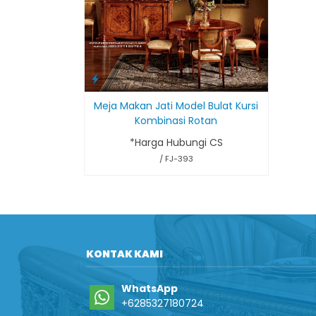
Meja Makan Jati Model Bulat Kursi
Kombinasi Rotan
*Harga Hubungi CS
/ FJ-393
KONTAK KAMI
WhatsApp
+6285327180724