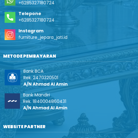
+6285327180724
Telepone
+6285327180724
Instagram
furniture_jepara_jati.id
METODE PEMBAYARAN
Bank BCA
Rek. 2470320501
A/N Ahmad Al Amin
Bank Mandiri
Rek. 1840004860431
A/N Ahmad Al Amin
WEBSITE PARTNER