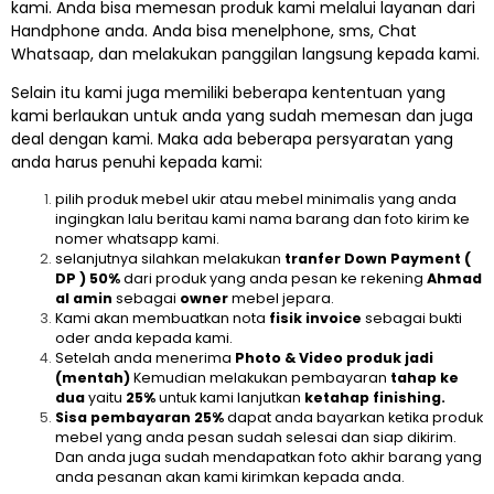
kami. Anda bisa memesan produk kami melalui layanan dari
Handphone anda. Anda bisa menelphone, sms, Chat
Whatsaap, dan melakukan panggilan langsung kepada kami.
Selain itu kami juga memiliki beberapa kententuan yang
kami berlaukan untuk anda yang sudah memesan dan juga
deal dengan kami. Maka ada beberapa persyaratan yang
anda harus penuhi kepada kami:
pilih produk
mebel ukir
atau mebel minimalis yang anda
ingingkan lalu beritau kami nama barang dan foto kirim ke
nomer whatsapp kami.
selanjutnya silahkan melakukan
tranfer Down Payment (
DP ) 50%
dari produk yang anda pesan ke rekening
Ahmad
al amin
sebagai
owner
mebel jepara.
Kami akan membuatkan nota
fisik invoice
sebagai bukti
oder anda kepada kami.
Setelah anda menerima
Photo & Video produk jadi
(mentah)
Kemudian melakukan pembayaran
tahap ke
dua
yaitu
25%
untuk kami lanjutkan
ketahap finishing.
Sisa pembayaran
25%
dapat anda bayarkan ketika produk
mebel yang anda pesan sudah selesai dan siap dikirim.
Dan anda juga sudah mendapatkan foto akhir barang yang
anda pesanan akan kami kirimkan kepada anda.