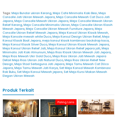
Tags:
Meja Bundar ukiran Kerang
,
Meja Cafe Minimalis Kaki Besi
,
Meja
Consolle Jati Ukiran Mewah Jepara
,
Meja Consolle Mewah Cat Duco Jati
Jepara
,
Meja Consolle Mewah Ukiran Jepara
,
Meja Consolle Mewah Ukiran
Relief Kerang
,
Meja Consolle Minimalis Ukiran
,
Meja Consolle Ukiran Klasih
Mewah Jepara
,
Meja Consolle Ukiran Mewah Furniture Jepara
,
Meja
Consolle Ukiran Relief Mewah Jepara
,
Meja Konsol Ukiran Klasik Mewah
,
Meja Konsole mewah white Duco
,
Meja Konsul Design Ukiran Relief
,
Meja
Konsul Klasik Boat Jepara
,
meja konsul klasik kombinasi backdrop kaca
,
Meja Konsul Klasik Silver Duco
,
Meja Konsul Ukiran Klasik Mewah Jepara
,
Meja Konsul Ukiran Relief Jati
,
Meja Konsul Ukiran Relief jepara jati
,
Meja
Minimalis Jati Kaki Almunium
,
Meja Rias Klasik Ukiran Mewah Jati Jepara
,
Meja Rias Mewah Ukir Gold Duco
,
Meja Rias Ukiran Jati Mewah Jepara
Detail Meja Rias Ukiran Jati Natural Duco
,
Meja Rias Ukiran Relief New
Design
,
Meja Stool Serbaguna Jati Jepara
,
Meja Tamu Mewah Cat DUco
Jepara
,
Meja Tamu Mewah Jati Karya
,
Set Meja Konsol Mewah Kombinasi
Rak Buku
,
Set Meja Konsul Mewah jepara
,
Set Meja Kursi Makan Mewah
Elegan Ukiran Mewah
Produk Terkait
Paling Laris