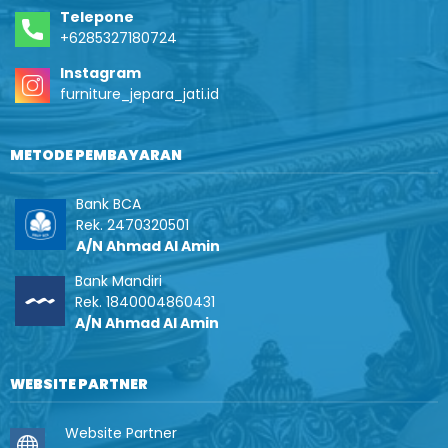
Telepone
+6285327180724
Instagram
furniture_jepara_jati.id
METODE PEMBAYARAN
Bank BCA
Rek. 2470320501
A/N Ahmad Al Amin
Bank Mandiri
Rek. 1840004860431
A/N Ahmad Al Amin
WEBSITE PARTNER
Website Partner