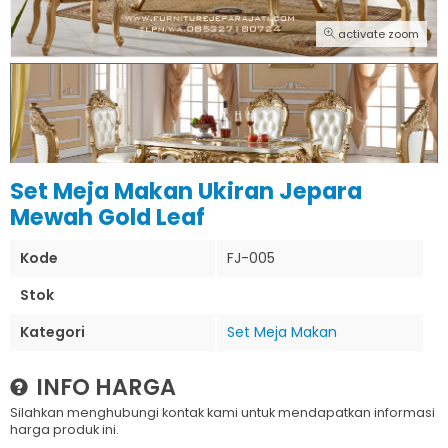
activate zoom
Set Meja Makan Ukiran Jepara
Mewah Gold Leaf
Kode
FJ-005
Stok
Kategori
Set Meja Makan
INFO HARGA
Silahkan menghubungi kontak kami untuk mendapatkan informasi
harga produk ini.