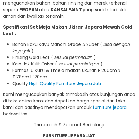
menguanakan bahan-bahan finising dari merek terkenal
seperti
PROPAN
atau
KANSAI PAINT
yang sudah terbukti
aman dan kwalitas terjamin.
Spesifikasi Set Meja Makan Ukiran Jepara Mewah Gold
Leaf :
Bahan Baku Kayu Mahoni Grade A Super (
bisa dengan
kayu jati
)
Finising Gold Leaf (
sesuai permita,an
)
Kain Jok Kulit Oskar (
sesuai perminta,an
)
Formasi 6 Kursi & 1 meja makan ukuran P.200cm x
T.78cm L.120cm
Quality
High Quality Furniture Jepara Jati
Kami mengucapkan banyak trimakasih atas kunjungan anda
di toko online kami dan dapatkan harga spesial dari toko
kami dan pastinya mendapatkan produk
furniture jepara
berkwalitas.
Trimakasih & Selamat Berbelanja
FURNITURE JEPARA JATI