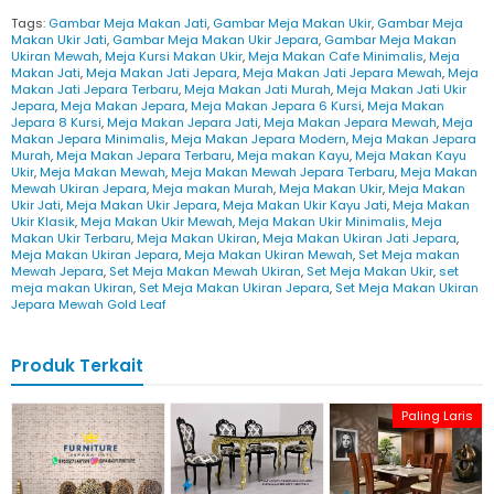
Tags:
Gambar Meja Makan Jati
,
Gambar Meja Makan Ukir
,
Gambar Meja
Makan Ukir Jati
,
Gambar Meja Makan Ukir Jepara
,
Gambar Meja Makan
Ukiran Mewah
,
Meja Kursi Makan Ukir
,
Meja Makan Cafe Minimalis
,
Meja
Makan Jati
,
Meja Makan Jati Jepara
,
Meja Makan Jati Jepara Mewah
,
Meja
Makan Jati Jepara Terbaru
,
Meja Makan Jati Murah
,
Meja Makan Jati Ukir
Jepara
,
Meja Makan Jepara
,
Meja Makan Jepara 6 Kursi
,
Meja Makan
Jepara 8 Kursi
,
Meja Makan Jepara Jati
,
Meja Makan Jepara Mewah
,
Meja
Makan Jepara Minimalis
,
Meja Makan Jepara Modern
,
Meja Makan Jepara
Murah
,
Meja Makan Jepara Terbaru
,
Meja makan Kayu
,
Meja Makan Kayu
Ukir
,
Meja Makan Mewah
,
Meja Makan Mewah Jepara Terbaru
,
Meja Makan
Mewah Ukiran Jepara
,
Meja makan Murah
,
Meja Makan Ukir
,
Meja Makan
Ukir Jati
,
Meja Makan Ukir Jepara
,
Meja Makan Ukir Kayu Jati
,
Meja Makan
Ukir Klasik
,
Meja Makan Ukir Mewah
,
Meja Makan Ukir Minimalis
,
Meja
Makan Ukir Terbaru
,
Meja Makan Ukiran
,
Meja Makan Ukiran Jati Jepara
,
Meja Makan Ukiran Jepara
,
Meja Makan Ukiran Mewah
,
Set Meja makan
Mewah Jepara
,
Set Meja Makan Mewah Ukiran
,
Set Meja Makan Ukir
,
set
meja makan Ukiran
,
Set Meja Makan Ukiran Jepara
,
Set Meja Makan Ukiran
Jepara Mewah Gold Leaf
Produk Terkait
Paling Laris