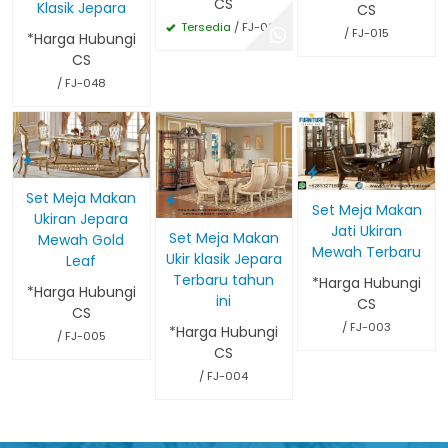
CS
Klasik Jepara
CS
Tersedia
/ FJ-023
/ FJ-015
*Harga Hubungi
CS
/ FJ-048
Set Meja Makan
Set Meja Makan
Ukiran Jepara
Jati Ukiran
Set Meja Makan
Mewah Gold
Mewah Terbaru
Ukir klasik Jepara
Leaf
Terbaru tahun
*Harga Hubungi
*Harga Hubungi
ini
CS
CS
/ FJ-003
*Harga Hubungi
/ FJ-005
CS
/ FJ-004