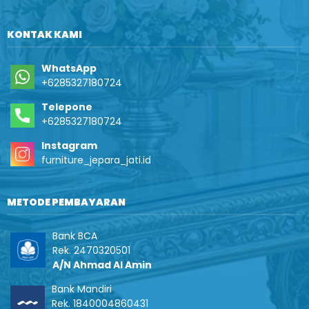
KONTAK KAMI
WhatsApp
+6285327180724
Telepone
+6285327180724
Instagram
furniture_jepara_jati.id
METODE PEMBAYARAN
Bank BCA
Rek. 2470320501
A/N Ahmad Al Amin
Bank Mandiri
Rek. 1840004860431