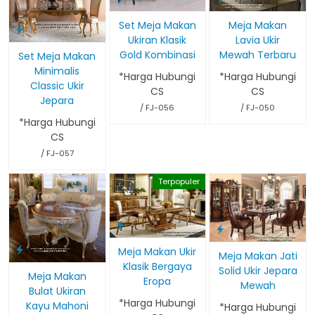
Meja Makan
Set Meja Makan
Lavia Ukir
Ukiran Klasik
Mewah Terbaru
Gold Kombinasi
Set Meja Makan
Minimalis
*Harga Hubungi
*Harga Hubungi
Classic Ukir
CS
CS
Jepara
/ FJ-050
/ FJ-056
*Harga Hubungi
CS
/ FJ-057
Terpopuler
Meja Makan Ukir
Meja Makan Jati
Klasik Bergaya
Solid Ukir Jepara
Meja Makan
Eropa
Mewah
Bulat Ukiran
*Harga Hubungi
Kayu Mahoni
*Harga Hubungi