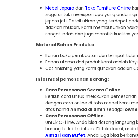
Mebel Jepara
dan
Toko Furniture Online
kam
siaga untuk merespon apa yang anda ingin
jepara jati. Detail ukiran yang terdapat
tidaklah mudah, Kami membutuhkan waktu 
sangat indah dan juga memiliki kualitas ya
Material Bahan Produksi
Bahan baku pembuatan dari tempat tidur in
Bahan utama dari produk kami adalah Kayu
Cat finishing yang kami gunakan adalah Ca
Informasi pemesanan Barang :
Cara Pemesanan Secara Online .
Berikut cara untuk melakukan pemesanan 
dengan cara online di toko mebel kami me
atas nama
Ahmad al amin
sebagai
owne
Cara Pemesanan Offline.
Untuk OFfline, Anda bisa datang langsun
barang terlebih dahulu. Di toko kami, anda
Almari dan Bufet
.
Anda juga bisa berkon