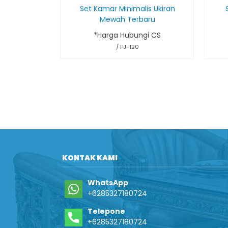
Set Kamar Minimalis Ukiran
Mewah Terbaru
*Harga Hubungi CS
/ FJ-120
KONTAK KAMI
WhatsApp
+6285327180724
Telepone
+6285327180724