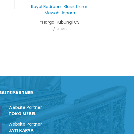
Set Kamar
Royal Bedroom Klasik Ukiran
Mewah Jepara
*Har
*Harga Hubungi CS
/ FJ-136
BSITE PARTNER
Website Partner
TOKO MEBEL
Website Partner
JATI KARYA