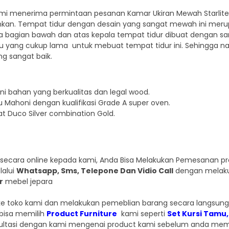
i menerima permintaan pesanan Kamar Ukiran Mewah Starlite Si
kan. Tempat tidur dengan desain yang sangat mewah ini merupa
 pada bagian bawah dan atas kepala tempat tidur dibuat dengan
yang cukup lama untuk mebuat tempat tidur ini. Sehingga na
ng sangat baik.
i bahan yang berkualitas dan legal wood.
 Mahoni dengan kualifikasi Grade A super oven.
t Duco Silver combination Gold.
secara online kepada kami, Anda Bisa Melakukan Pemesanan pro
lalui
Whatsapp, Sms, Telepone Dan Vidio Call
dengan melaku
r
mebel jepara
g ke toko kami dan melakukan pemeblian barang secara langsu
 bisa memilih
Product Furniture
kami seperti
Set Kursi Tamu
sultasi dengan kami mengenai product kami sebelum anda me