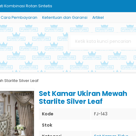
ti Kombinasi Rotan Sintetis
Cara Pembayaran
Ketentuan dan Garansi
Artikel
s Modern Jati
h Kanopi Klasik Jepara
h khas jepara white duco
h Ukiran Relief Design
Mewah Cat Duco
is New Model Terbaru Tahun Ini
Starlite Silver Leaf
a Nuansa Klasik Ukir Jepara
Set Kamar Ukiran Mewah
Starlite Silver Leaf
ti Kombinasi Rotan Sintetis
Kode
FJ-143
Stok