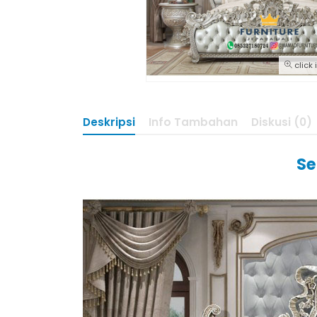
click
Deskripsi
Info Tambahan
Diskusi (0)
Se