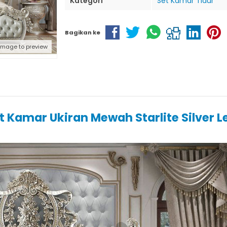
Kategori
Set Kamar Tidur
Bagikan ke
 image to preview
t Kamar Ukiran Mewah Starlite Silver L