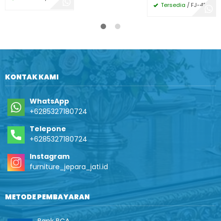
Tersedia
/ FJ-452
KONTAK KAMI
WhatsApp
+6285327180724
Telepone
+6285327180724
Instagram
furniture_jepara_jati.id
METODE PEMBAYARAN
Bank BCA