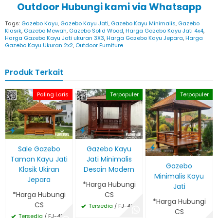
Outdoor Hubungi kami via Whatsapp
Tags:
Gazebo Kayu
,
Gazebo Kayu Jati
,
Gazebo Kayu Minimalis
,
Gazebo
Klasik
,
Gazebo Mewah
,
Gazebo Solid Wood
,
Harga Gazebo Kayu Jati 4x4
,
Harga Gazebo Kayu Jati ukuran 3X3
,
Harga Gazebo Kayu Jepara
,
Harga
Gazebo Kayu Ukuran 2x2
,
Outdoor Furniture
Produk Terkait
Paling Laris
Terpopuler
Terpopuler
Sale Gazebo
Gazebo Kayu
Taman Kayu Jati
Jati Minimalis
Gazebo
Klasik Ukiran
Desain Modern
Minimalis Kayu
Jepara
*Harga Hubungi
Jati
*Harga Hubungi
CS
*Harga Hubungi
CS
Tersedia
/ FJ-452
CS
Tersedia
/ FJ-453