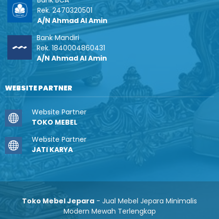
Rek. 2470320501
A/N Ahmad Al Amin
Bank Mandiri
Rek. 1840004860431
A/N Ahmad Al Amin
WEBSITE PARTNER
Website Partner
TOKO MEBEL
Website Partner
JATI KARYA
Toko Mebel Jepara
- Jual Mebel Jepara Minimalis
Modern Mewah Terlengkap