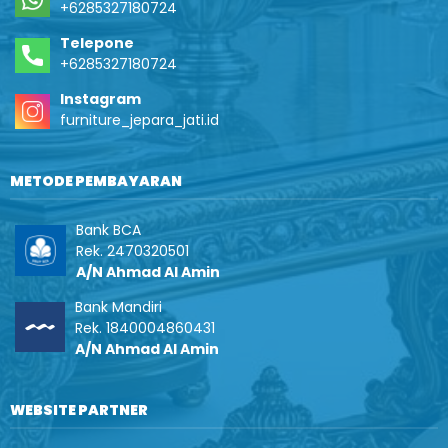
+6285327180724
Telepone
+6285327180724
Instagram
furniture_jepara_jati.id
METODE PEMBAYARAN
Bank BCA
Rek. 2470320501
A/N Ahmad Al Amin
Bank Mandiri
Rek. 1840004860431
A/N Ahmad Al Amin
WEBSITE PARTNER