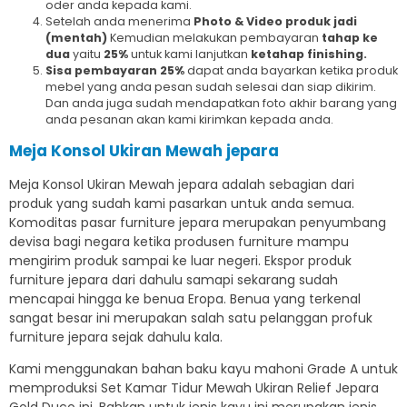
oder anda kepada kami.
Setelah anda menerima
Photo & Video produk jadi
(mentah)
Kemudian melakukan pembayaran
tahap ke
dua
yaitu
25%
untuk kami lanjutkan
ketahap finishing.
Sisa pembayaran
25%
dapat anda bayarkan ketika produk
mebel yang anda pesan sudah selesai dan siap dikirim.
Dan anda juga sudah mendapatkan foto akhir barang yang
anda pesanan akan kami kirimkan kepada anda.
Meja Konsol Ukiran Mewah jepara
Meja Konsol Ukiran Mewah jepara adalah sebagian dari
produk yang sudah kami pasarkan untuk anda semua.
Komoditas pasar furniture jepara merupakan penyumbang
devisa bagi negara ketika produsen furniture mampu
mengirim produk sampai ke luar negeri. Ekspor produk
furniture jepara dari dahulu samapi sekarang sudah
mencapai hingga ke benua Eropa. Benua yang terkenal
sangat besar ini merupakan salah satu pelanggan profuk
furniture jepara sejak dahulu kala.
Kami menggunakan bahan baku kayu mahoni Grade A untuk
memproduksi Set Kamar Tidur Mewah Ukiran Relief Jepara
Gold Duco ini. Bahkan untuk jenis kayu ini merupakan jenis