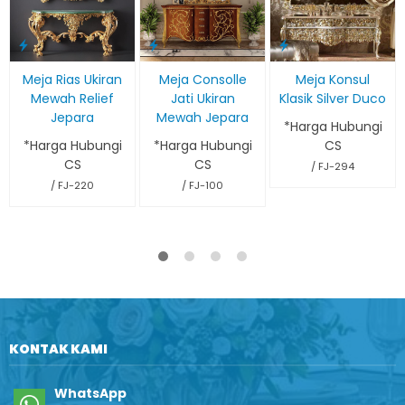
Meja Rias Ukiran
Meja Consolle
Meja Konsul
Mewah Relief
Jati Ukiran
Klasik Silver Duco
Jepara
Mewah Jepara
*Harga Hubungi
*Harga Hubungi
*Harga Hubungi
CS
CS
CS
/ FJ-294
/ FJ-220
/ FJ-100
KONTAK KAMI
WhatsApp