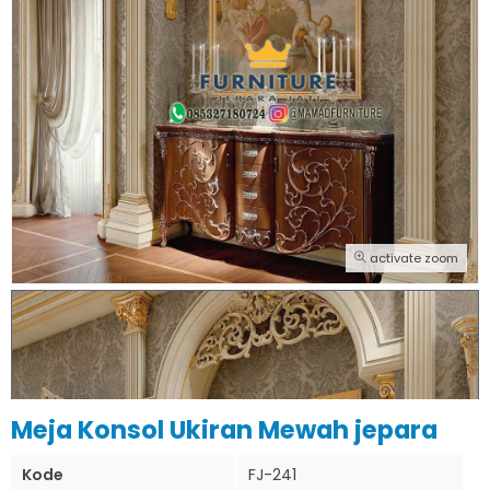
activate zoom
Meja Konsol Ukiran Mewah jepara
Kode
FJ-241