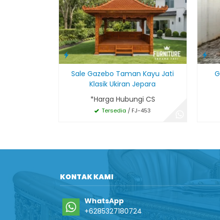
Sale Gazebo Taman Kayu Jati
G
Klasik Ukiran Jepara
*Harga Hubungi CS
Tersedia
/ FJ-453
KONTAK KAMI
WhatsApp
+6285327180724