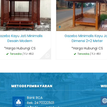
azebo Kayu Jati Minimalis
Gazebo Minimalis Kayu Ja
Desain Modern
Dimensi 2×2 Meter
*Harga Hubungi CS
*Harga Hubungi CS
Tersedia
/ FJ-452
Tersedia
/ FJ-451
METODE PEMBAYARAN
WE
Bank BCA
Rek. 2470320501