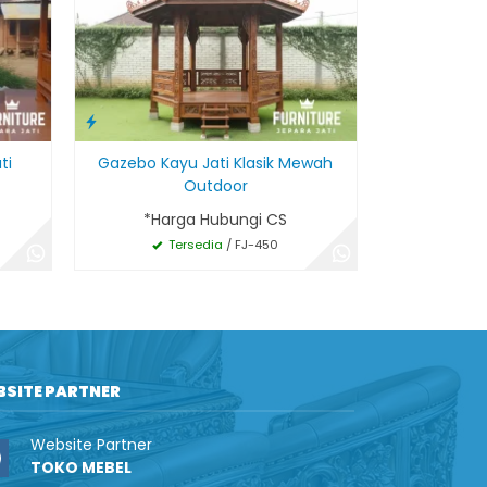
ti
Gazebo Kayu Jati Klasik Mewah
Outdoor
*Harga Hubungi CS
Tersedia
/ FJ-450
BSITE PARTNER
Website Partner
TOKO MEBEL