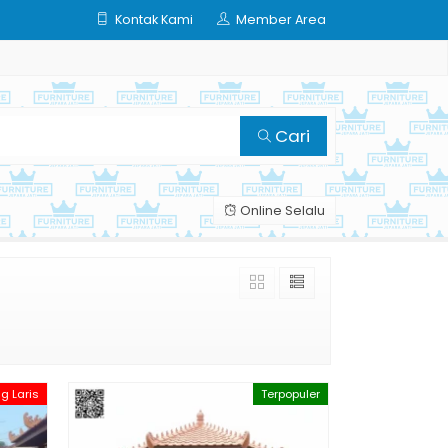
Kontak Kami
Member Area
Cari
Online Selalu
ng Laris
Terpopuler