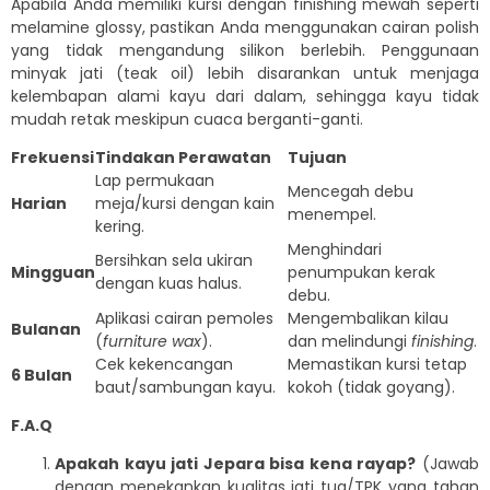
Apabila Anda memiliki kursi dengan finishing mewah seperti
melamine glossy, pastikan Anda menggunakan cairan polish
yang tidak mengandung silikon berlebih. Penggunaan
minyak jati (teak oil) lebih disarankan untuk menjaga
kelembapan alami kayu dari dalam, sehingga kayu tidak
mudah retak meskipun cuaca berganti-ganti.
Frekuensi
Tindakan Perawatan
Tujuan
Lap permukaan
Mencegah debu
Harian
meja/kursi dengan kain
menempel.
kering.
Menghindari
Bersihkan sela ukiran
Mingguan
penumpukan kerak
dengan kuas halus.
debu.
Aplikasi cairan pemoles
Mengembalikan kilau
Bulanan
(
furniture wax
).
dan melindungi
finishing
.
Cek kekencangan
Memastikan kursi tetap
6 Bulan
baut/sambungan kayu.
kokoh (tidak goyang).
F.A.Q
Apakah kayu jati Jepara bisa kena rayap?
(Jawab
dengan menekankan kualitas jati tua/TPK yang tahan