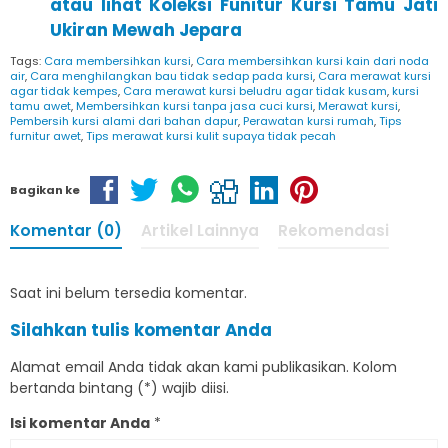
atau lihat Koleksi Funitur
Kursi Tamu Jati
Ukiran Mewah Jepara
Tags:
Cara membersihkan kursi
,
Cara membersihkan kursi kain dari noda
air
,
Cara menghilangkan bau tidak sedap pada kursi
,
Cara merawat kursi
agar tidak kempes
,
Cara merawat kursi beludru agar tidak kusam
,
kursi
tamu awet
,
Membersihkan kursi tanpa jasa cuci kursi
,
Merawat kursi
,
Pembersih kursi alami dari bahan dapur
,
Perawatan kursi rumah
,
Tips
furnitur awet
,
Tips merawat kursi kulit supaya tidak pecah
Bagikan ke
Komentar (0)
Artikel Lainnya
Rekomendasi
Saat ini belum tersedia komentar.
Silahkan tulis komentar Anda
Alamat email Anda tidak akan kami publikasikan. Kolom
bertanda bintang (*) wajib diisi.
Isi komentar Anda
*