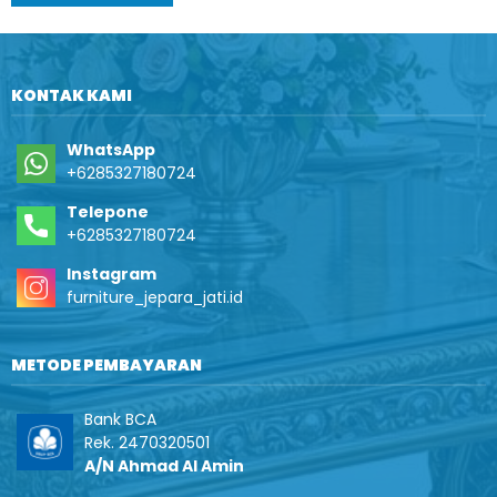
KONTAK KAMI
WhatsApp
+6285327180724
Telepone
+6285327180724
Instagram
furniture_jepara_jati.id
METODE PEMBAYARAN
Bank BCA
Rek. 2470320501
A/N Ahmad Al Amin