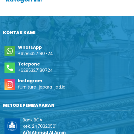
KONTAK KAMI
WhatsApp
+6285327180724
Telepone
+6285327180724
Instagram
furniture_jepara_jati.id
METODE PEMBAYARAN
Bank BCA
Rek. 2470320501
A/N Ahmad Al Amin