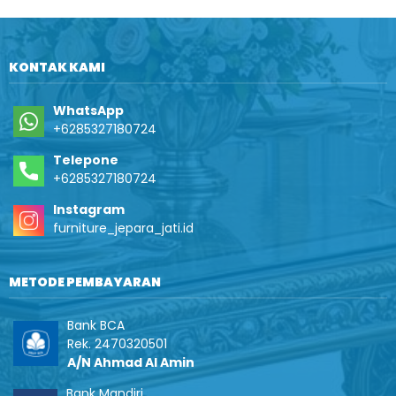
KONTAK KAMI
WhatsApp
+6285327180724
Telepone
+6285327180724
Instagram
furniture_jepara_jati.id
METODE PEMBAYARAN
Bank BCA
Rek. 2470320501
A/N Ahmad Al Amin
Bank Mandiri