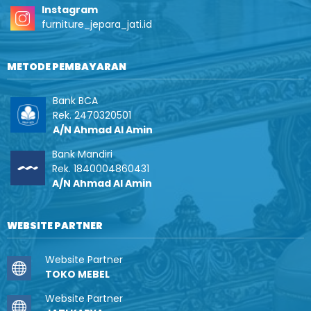
Instagram
furniture_jepara_jati.id
METODE PEMBAYARAN
Bank BCA
Rek. 2470320501
A/N Ahmad Al Amin
Bank Mandiri
Rek. 1840004860431
A/N Ahmad Al Amin
WEBSITE PARTNER
Website Partner
TOKO MEBEL
Website Partner