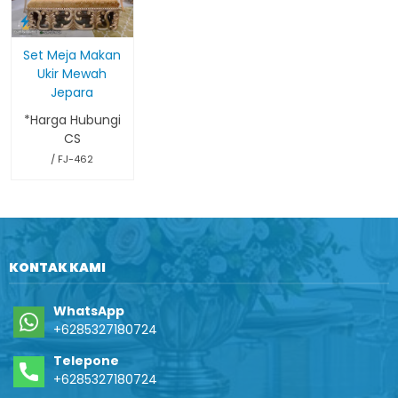
Set Meja Makan
Ukir Mewah
Jepara
*Harga Hubungi
CS
/ FJ-462
KONTAK KAMI
WhatsApp
+6285327180724
Telepone
+6285327180724