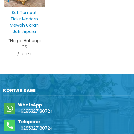
Set Tempat
Tidur Modern
Mewah Ukiran
Jati Jepara
*Harga Hubungi
CS
/ FJ-474
KONTAK KAMI
WhatsApp
+6285327180724
Telepone
+6285327180724