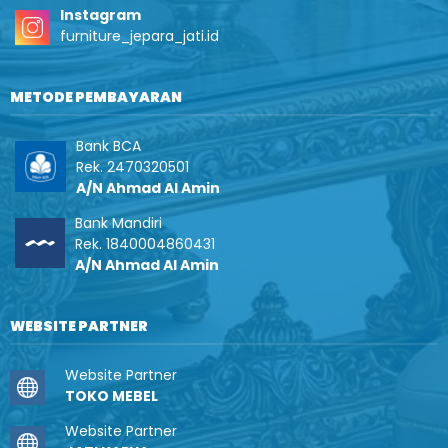
Instagram
furniture_jepara_jati.id
METODE PEMBAYARAN
Bank BCA
Rek. 2470320501
A/N Ahmad Al Amin
Bank Mandiri
Rek. 1840004860431
A/N Ahmad Al Amin
WEBSITE PARTNER
Website Partner
TOKO MEBEL
Website Partner