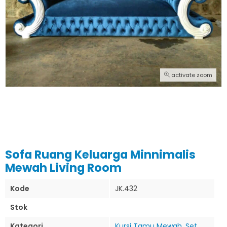
activate zoom
Sofa Ruang Keluarga Minnimalis
Mewah Living Room
Kode
JK.432
Stok
Kategori
Kursi Tamu Mewah
,
Set