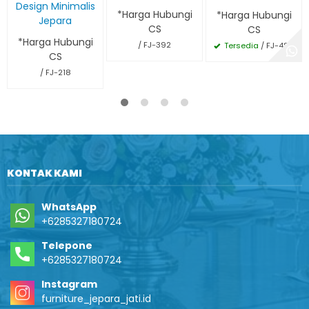
Design Minimalis
*Harga Hubungi
*Harga Hubungi
Jepara
CS
CS
*Harga Hubungi
/ FJ-392
Tersedia
/ FJ-488
CS
/ FJ-218
KONTAK KAMI
WhatsApp
+6285327180724
Telepone
+6285327180724
Instagram
furniture_jepara_jati.id