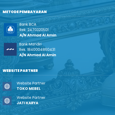
METODE PEMBAYARAN
Bank BCA
Rek. 2470320501
A/N Ahmad Al Amin
Bank Mandiri
Rek. 1840004860431
A/N Ahmad Al Amin
WEBSITE PARTNER
Website Partner
TOKO MEBEL
Website Partner
JATI KARYA