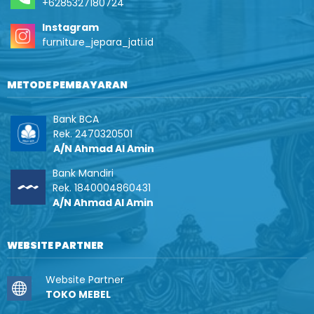
+6285327180724
Instagram
furniture_jepara_jati.id
METODE PEMBAYARAN
Bank BCA
Rek. 2470320501
A/N Ahmad Al Amin
Bank Mandiri
Rek. 1840004860431
A/N Ahmad Al Amin
WEBSITE PARTNER
Website Partner
TOKO MEBEL