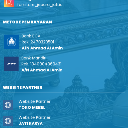
furniture_jepara_jati.id
METODE PEMBAYARAN
Bank BCA
Rek. 2470320501
A/N Ahmad Al Amin
Bank Mandiri
Rek. 1840004860431
A/N Ahmad Al Amin
WEBSITE PARTNER
Website Partner
TOKO MEBEL
Website Partner
JATI KARYA