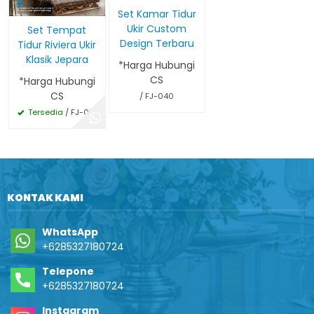
Set Kamar Tidur
Ukir Custom
Set Tempat
Design Terbaru
Tidur Riviera Ukir
Klasik Jepara
*Harga Hubungi
CS
*Harga Hubungi
CS
/ FJ-040
Tersedia
/ FJ-031
KONTAK KAMI
WhatsApp
+6285327180724
Telepone
+6285327180724
Instagram