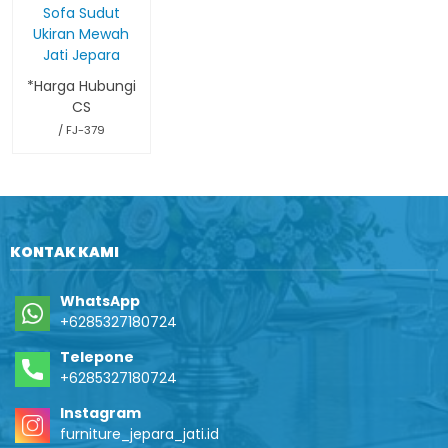
Sofa Sudut
Ukiran Mewah
Jati Jepara
*Harga Hubungi
CS
/ FJ-379
KONTAK KAMI
WhatsApp
+6285327180724
Telepone
+6285327180724
Instagram
furniture_jepara_jati.id