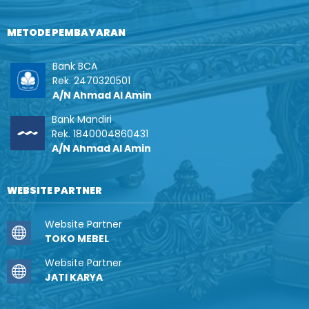
METODE PEMBAYARAN
Bank BCA
Rek. 2470320501
A/N Ahmad Al Amin
Bank Mandiri
Rek. 1840004860431
A/N Ahmad Al Amin
WEBSITE PARTNER
Website Partner
TOKO MEBEL
Website Partner
JATI KARYA