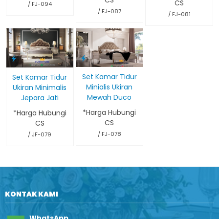
CS
CS
/ FJ-094
/ FJ-087
/ FJ-081
Set Kamar Tidur
Set Kamar Tidur
Minialis Ukiran
Ukiran Minimalis
Mewah Duco
Jepara Jati
*Harga Hubungi
*Harga Hubungi
CS
CS
/ FJ-078
/ JF-079
KONTAK KAMI
WhatsApp