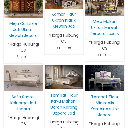
Kamar Tidur
Ukiran Klasik
Meja Makan
Meja Consolle
Mewah Jati
Ukiran Mewah
Jati Ukiran
Terbaru Luxury
*Harga Hubungi
Mewah Jepara
CS
*Harga Hubungi
*Harga Hubungi
/ FJ-098
CS
CS
/ FJ-095
/ FJ-100
Tempat Tidur
Sofa Santai
Tempat Tidur
Kayu Mahoni
Keluarga Jati
Minimalis
Ukiran Kerang
Jepara
Kombinasi Jok
Jepara Jati
Jepara
*Harga Hubungi
*Harga Hubungi
CS
*Harga Hubungi