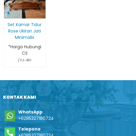
Set Kamar Tidur
Rose Ukiran Jati
Minimalis
*Harga Hubungi
CS
/ FJ-451
KONTAK KAMI
WhatsApp
+6285327180724
Telepone
+6285327180724