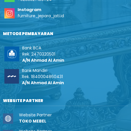
Instagram
furniture_jepara_jati.id
METODE PEMBAYARAN
Bank BCA
Rek. 2470320501
A/N Ahmad Al Amin
Bank Mandiri
Rek. 1840004860431
A/N Ahmad Al Amin
WEBSITE PARTNER
Website Partner
TOKO MEBEL