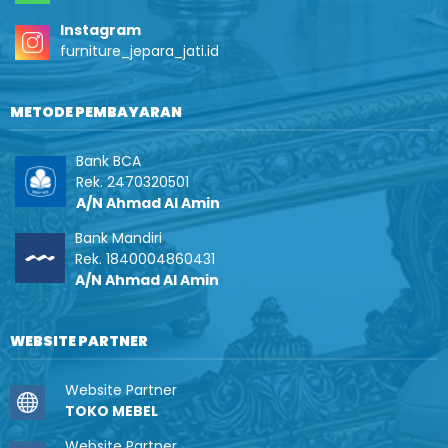
Instagram
furniture_jepara_jati.id
METODE PEMBAYARAN
Bank BCA
Rek. 2470320501
A/N Ahmad Al Amin
Bank Mandiri
Rek. 1840004860431
A/N Ahmad Al Amin
WEBSITE PARTNER
Website Partner
TOKO MEBEL
Website Partner