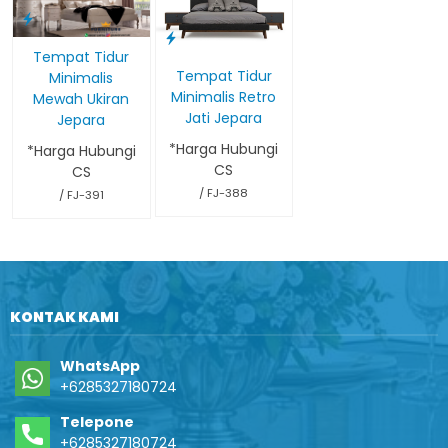
Tempat Tidur
Tempat Tidur
Minimalis
Minimalis Retro
Mewah Ukiran
Jati Jepara
Jepara
*Harga Hubungi
*Harga Hubungi
CS
CS
/ FJ-388
/ FJ-391
KONTAK KAMI
WhatsApp
+6285327180724
Telepone
+6285327180724