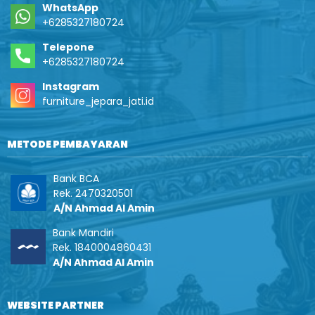
WhatsApp
+6285327180724
Telepone
+6285327180724
Instagram
furniture_jepara_jati.id
METODE PEMBAYARAN
Bank BCA
Rek. 2470320501
A/N Ahmad Al Amin
Bank Mandiri
Rek. 1840004860431
A/N Ahmad Al Amin
WEBSITE PARTNER