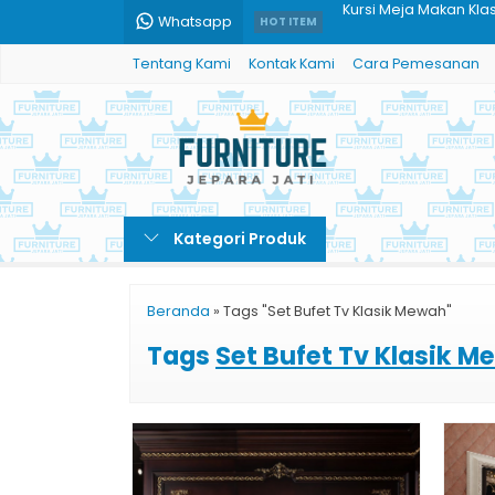
Whatsapp
Sofa Sudut Ukiran Me
HOT ITEM
Tentang Kami
Kontak Kami
Cara Pemesanan
Bale Bale Kayu Jati M
Set Meja Makan Mewah
set sofa tamu furnitur
Meja Makan Marmer S
Kategori Produk
Meja Makan Marmer 6
Kitchen Set Mewah El
Beranda
»
Tags "Set Bufet Tv Klasik Mewah"
Kursi Meja Makan Kla
Tags
Set Bufet Tv Klasik 