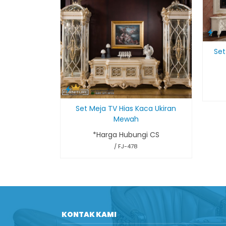
Set
Set Meja TV Hias Kaca Ukiran
Mewah
*Harga Hubungi CS
/ FJ-478
KONTAK KAMI