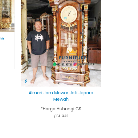
re
Almari Jam Mawar Jati Jepara
Mewah
*Harga Hubungi CS
/ FJ-342