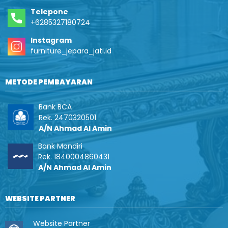
Telepone
+6285327180724
Instagram
furniture_jepara_jati.id
METODE PEMBAYARAN
Bank BCA
Rek. 2470320501
A/N Ahmad Al Amin
Bank Mandiri
Rek. 1840004860431
A/N Ahmad Al Amin
WEBSITE PARTNER
Website Partner