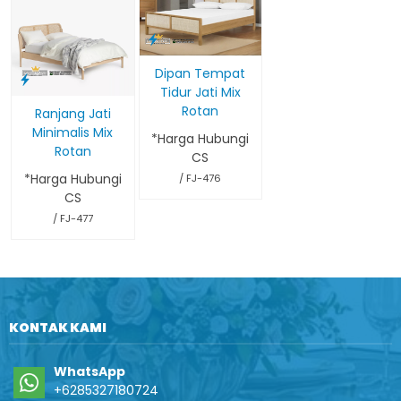
Dipan Tempat
Tidur Jati Mix
Rotan
Ranjang Jati
Minimalis Mix
*Harga Hubungi
Rotan
CS
*Harga Hubungi
/ FJ-476
CS
/ FJ-477
KONTAK KAMI
WhatsApp
+6285327180724