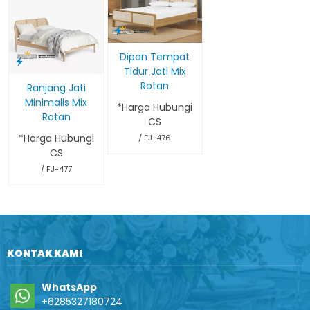
Dipan Tempat
Tidur Jati Mix
Rotan
Ranjang Jati
Minimalis Mix
*Harga Hubungi
Rotan
CS
*Harga Hubungi
/ FJ-476
CS
/ FJ-477
KONTAK KAMI
WhatsApp
+6285327180724