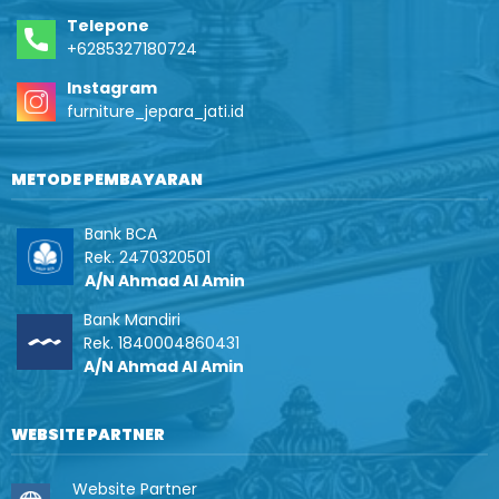
Telepone
+6285327180724
Instagram
furniture_jepara_jati.id
METODE PEMBAYARAN
Bank BCA
Rek. 2470320501
A/N Ahmad Al Amin
Bank Mandiri
Rek. 1840004860431
A/N Ahmad Al Amin
WEBSITE PARTNER
Website Partner