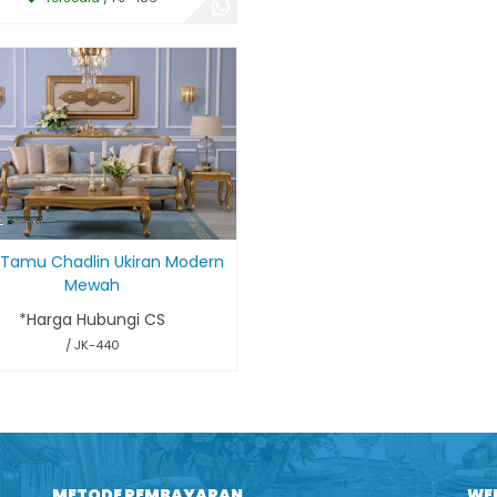
i Tamu Chadlin Ukiran Modern
Mewah
*Harga Hubungi CS
/ JK-440
METODE PEMBAYARAN
WE