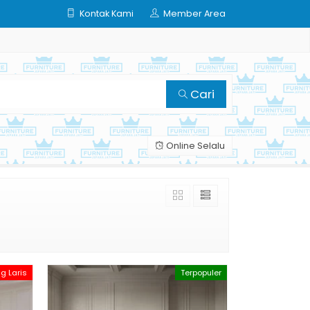
Kontak Kami
Member Area
Cari
Online Selalu
ng Laris
Terpopuler