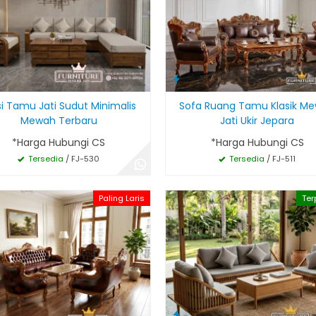
si Tamu Jati Sudut Minimalis
Sofa Ruang Tamu Klasik M
Mewah Terbaru
Jati Ukir Jepara
*Harga Hubungi CS
*Harga Hubungi CS
Tersedia
/ FJ-530
Tersedia
/ FJ-511
Paling Laris
Ter