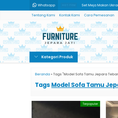
Whatsapp
Set Meja Makan Ukira
HOT ITEM
Tentang Kami
Kontak Kami
Cara Pemesanan
Meja Konsole Ukiran Kl
Meja Makan Ukir Mewa
Meja Makan Bulat Uki
Tempat Tidur Mewah A
Kategori Produk
Set Meja Makan Ukira
Set Tempat Tidur Jat
Beranda
»
Tags "Model Sofa Tamu Jepara Tebar
Gazebo Minimalis Kay
Tags
Model Sofa Tamu Jep
Terpopuler