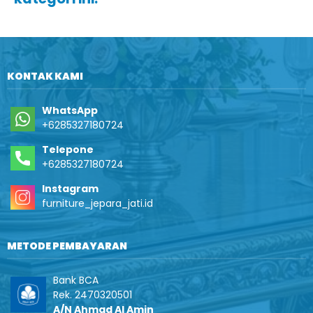
KONTAK KAMI
WhatsApp
+6285327180724
Telepone
+6285327180724
Instagram
furniture_jepara_jati.id
METODE PEMBAYARAN
Bank BCA
Rek. 2470320501
A/N Ahmad Al Amin