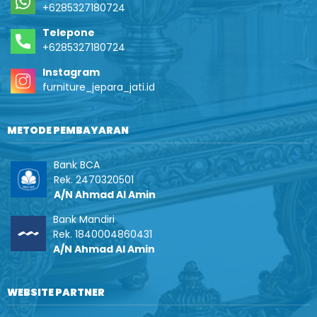
+6285327180724
Telepone
+6285327180724
Instagram
furniture_jepara_jati.id
METODE PEMBAYARAN
Bank BCA
Rek. 2470320501
A/N Ahmad Al Amin
Bank Mandiri
Rek. 1840004860431
A/N Ahmad Al Amin
WEBSITE PARTNER