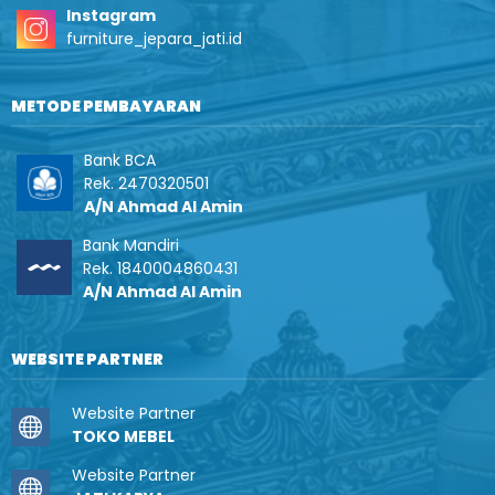
Instagram
furniture_jepara_jati.id
METODE PEMBAYARAN
Bank BCA
Rek. 2470320501
A/N Ahmad Al Amin
Bank Mandiri
Rek. 1840004860431
A/N Ahmad Al Amin
WEBSITE PARTNER
Website Partner
TOKO MEBEL
Website Partner