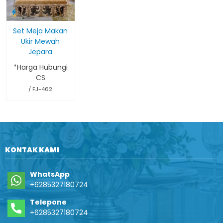
Set Meja Makan
Ukir Mewah
Jepara
*Harga Hubungi
CS
/ FJ-462
KONTAK KAMI
WhatsApp
+6285327180724
Telepone
+6285327180724