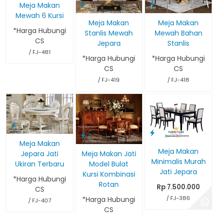
Meja Makan
Mewah 6 Kursi
Meja Makan
Meja Makan
*Harga Hubungi
Mewah Bahan
Stanlis Mewah
CS
Stanlis
Jepara
/ FJ-481
*Harga Hubungi
*Harga Hubungi
CS
CS
/ FJ-418
/ FJ-419
Meja Makan
Meja Makan
Meja Makan Jati
Jepara Jati
Minimalis Murah
Model Bulat
Ukiran Terbaru
Jati Jepara
Kursi Kombinasi
*Harga Hubungi
Rotan
Rp 7.500.000
CS
/ FJ-386
*Harga Hubungi
/ FJ-407
CS