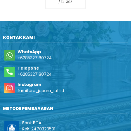
/ FJ-393
KONTAK KAMI
WhatsApp
+6285327180724
Telepone
+6285327180724
Instagram
furniture_jepara_jati.id
METODE PEMBAYARAN
Bank BCA
Rek. 2470320501