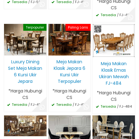
*Harga Hubungi
Tersedia
/ FJ-504
Tersedia
/ FJ-495
CS
Tersedia
/ FJ-494
Terpopuler
Paling Laris
Meja Makan
Luxury Dining
Meja Makan
Klasik Jepara 6
Set Meja Makan
Klasik Emas
Kursi Ukir
6 Kursi Ukir
Ukiran Mewah
Terpopuler
Jepara
FJ-484
*Harga Hubungi
*Harga Hubungi
*Harga Hubungi
CS
CS
CS
Tersedia
/ FJ-484
Tersedia
/ FJ-485
Tersedia
/ FJ-484