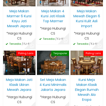
Meja Makan
Meja Makan 4
Meja Makan
Marmer 6 Kursi
Kursi Jati Klasik
Mewah Elegan 6
Kayu Jati
Top Marmer
Kursi Kulit Asli
Mewah Jepara
Import
*Harga Hubungi
*Harga Hubungi
CS
*Harga Hubungi
CS
CS
Tersedia
/ FJ-534
Tersedia
/ FJ-535
Tersedia
/ FJ-505
Paling Laris
Terpopuler
Paling Laris
Meja Makan Jati
Set Meja Makan
Kursi Meja
Klasik Ukiran
4 Kursi Minimalis
Makan Klasik
Mewah Jepara
Jakarta Jepara
Elegan Rumah
Mewah Ala
*Harga Hubungi
*Harga Hubungi
Eropa
CS
CS