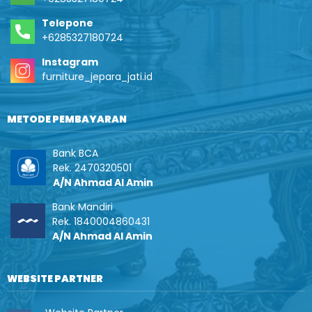
Telepone
+6285327180724
Instagram
furniture_jepara_jati.id
METODE PEMBAYARAN
Bank BCA
Rek. 2470320501
A/N Ahmad Al Amin
Bank Mandiri
Rek. 1840004860431
A/N Ahmad Al Amin
WEBSITE PARTNER