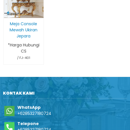
Meja Console
Mewah Ukiran
Jepara
*Harga Hubungi
CS
/ FJ-401
KONTAK KAMI
WhatsApp
+6285327180724
Telepone
+6285327180724