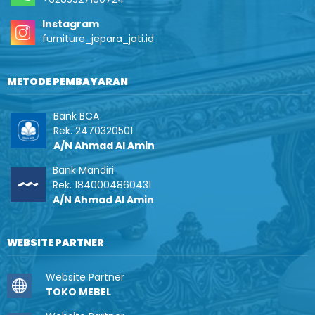
Instagram
furniture_jepara_jati.id
METODE PEMBAYARAN
Bank BCA
Rek. 2470320501
A/N Ahmad Al Amin
Bank Mandiri
Rek. 1840004860431
A/N Ahmad Al Amin
WEBSITE PARTNER
Website Partner
TOKO MEBEL