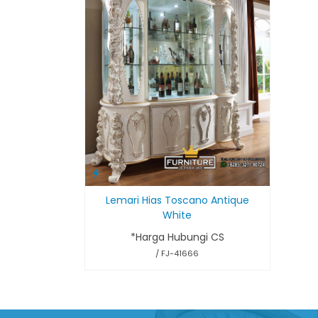
Lemari Hias Toscano Antique
White
*Harga Hubungi CS
/ FJ-41666