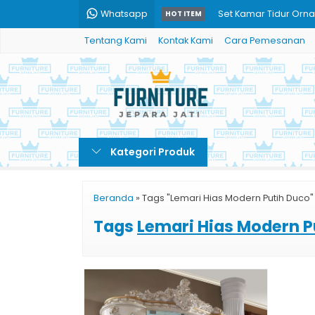
Whatsapp
Set Kamar Tidur Orna
HOT ITEM
Tentang Kami
Kontak Kami
Cara Pemesanan
Set Tempat Tidur Uki
Set Meja Makan Mewah
Set Bufet Tv Klasik Je
Set Meja Makan Mar
Kategori Produk
Set Meja Makan Ukira
Luxury Lemari Hias Ja
Beranda
»
Tags "Lemari Hias Modern Putih Duco"
Tempat Tidur Mewah Uk
Tags
Lemari Hias Modern P