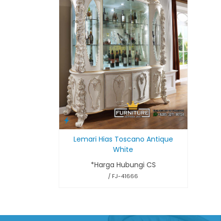
Lemari Hias Toscano Antique
White
*Harga Hubungi CS
/ FJ-41666