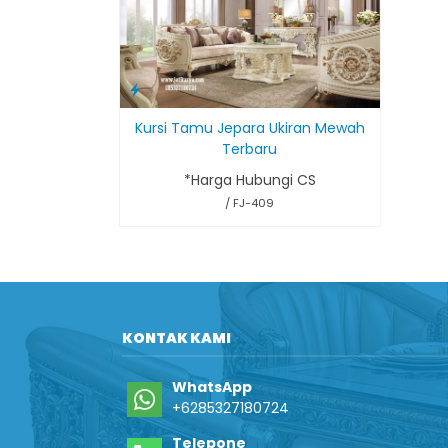
Kursi Tamu Jepara Ukiran Mewah
Terbaru
*Harga Hubungi CS
/ FJ-409
KONTAK KAMI
WhatsApp
+6285327180724
Telepone