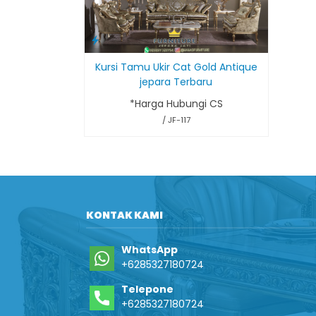
Kursi Tamu Ukir Cat Gold Antique
jepara Terbaru
*Harga Hubungi CS
/ JF-117
KONTAK KAMI
WhatsApp
+6285327180724
Telepone
+6285327180724