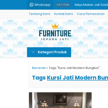
Whatsapp
Meja Makan Jati Soli
HOT ITEM
Tentang Kami
Kontak Kami
Cara Pemesanan
Set Meja makan mew
Model Sofa Tamu Jati 
Meja Makan Jati Mini
Almari Pakaian Mewa
Kategori Produk
Meja Konsole Ukiran Kl
Meja Makan Bulat Uki
Beranda
»
Tags "Kursi Jati Modern Bungkus"
Cradenza Ukir Kayu 
Tags
Kursi Jati Modern Bu