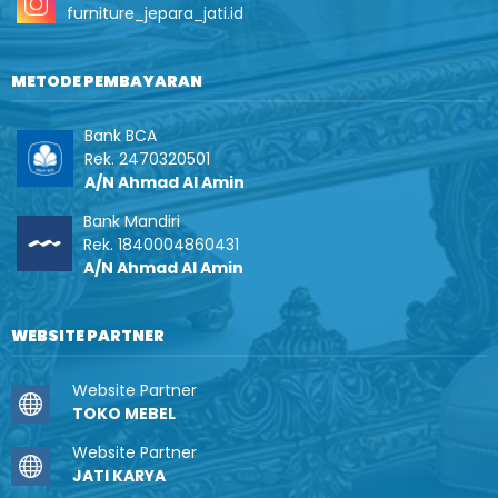
furniture_jepara_jati.id
METODE PEMBAYARAN
Bank BCA
Rek. 2470320501
A/N Ahmad Al Amin
Bank Mandiri
Rek. 1840004860431
A/N Ahmad Al Amin
WEBSITE PARTNER
Website Partner
TOKO MEBEL
Website Partner
JATI KARYA