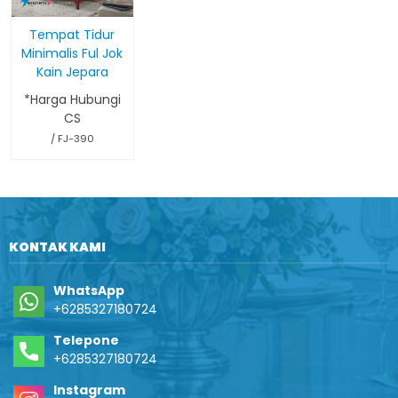
Tempat Tidur
Minimalis Ful Jok
Kain Jepara
*Harga Hubungi
CS
/ FJ-390
KONTAK KAMI
WhatsApp
+6285327180724
Telepone
+6285327180724
Instagram