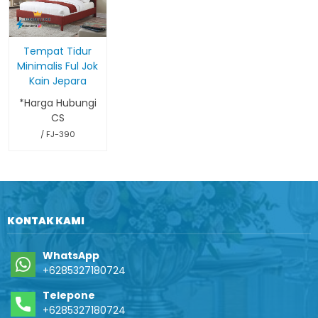
Tempat Tidur
Minimalis Ful Jok
Kain Jepara
*Harga Hubungi
CS
/ FJ-390
KONTAK KAMI
WhatsApp
+6285327180724
Telepone
+6285327180724