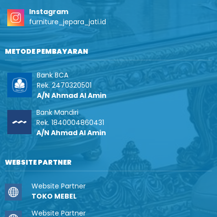
Instagram
furniture_jepara_jati.id
METODE PEMBAYARAN
Bank BCA
Rek. 2470320501
A/N Ahmad Al Amin
Bank Mandiri
Rek. 1840004860431
A/N Ahmad Al Amin
WEBSITE PARTNER
Website Partner
TOKO MEBEL
Website Partner