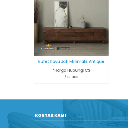
Bufet Kayu Jati Minimalis Antique
*Harga Hubungi CS
/ FJ-465
KONTAK KAMI