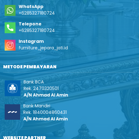
WhatsApp
+6285327180724
Telepone
+6285327180724
Instagram
furniture_jepara_jati.id
METODE PEMBAYARAN
Bank BCA
Rek. 2470320501
A/N Ahmad Al Amin
Bank Mandiri
Rek. 1840004860431
A/N Ahmad Al Amin
WEBSITE PARTNER