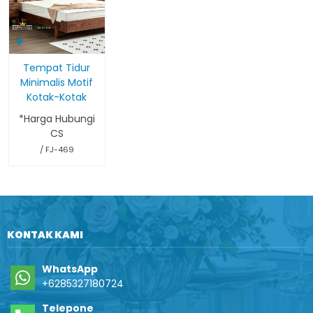
Tempat Tidur
Minimalis Motif
Kotak-Kotak
*Harga Hubungi
CS
/ FJ-469
KONTAK KAMI
WhatsApp
+6285327180724
Telepone