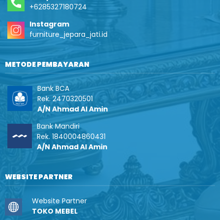
+6285327180724
Instagram
furniture_jepara_jati.id
METODE PEMBAYARAN
Bank BCA
Rek. 2470320501
A/N Ahmad Al Amin
Bank Mandiri
Rek. 1840004860431
A/N Ahmad Al Amin
WEBSITE PARTNER
Website Partner
TOKO MEBEL